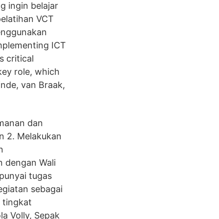
 ingin belajar
elatihan VCT
menggunakan
implementing ICT
 critical
ey role, which
inde, van Braak,
imanan dan
n 2. Melakukan
n
 dengan Wali
punyai tugas
giatan sebagai
 tingkat
la Volly, Sepak