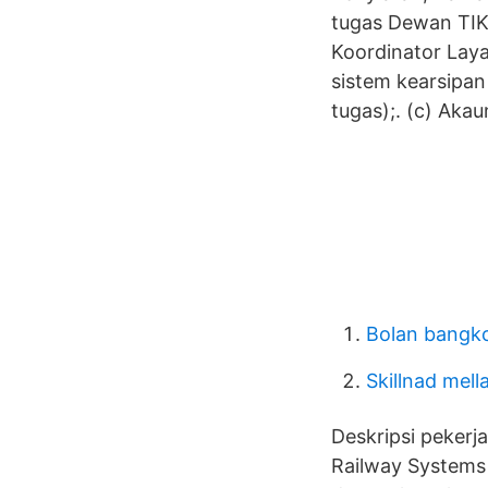
tugas Dewan TIK
Koordinator Lay
sistem kearsipan
tugas);. (c) Akaun
Bolan bangk
Skillnad mell
Deskripsi pekerj
Railway Systems 