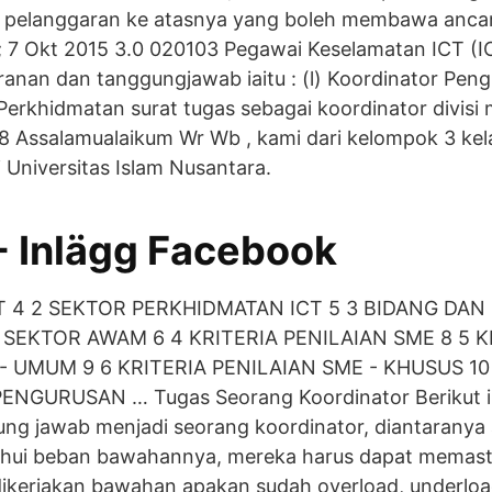
k pelanggaran ke atasnya yang boleh membawa anc
; 7 Okt 2015 3.0 020103 Pegawai Keselamatan ICT (I
nan dan tanggungjawab iaitu : (l) Koordinator Pen
rkhidmatan surat tugas sebagai koordinator divisi 
8 Assalamualaikum Wr Wb , kami dari kelompok 3 kela
i Universitas Islam Nusantara.
- Inlägg Facebook
T 4 2 SEKTOR PERKHIDMATAN ICT 5 3 BIDANG DAN
SEKTOR AWAM 6 4 KRITERIA PENILAIAN SME 8 5 K
- UMUM 9 6 KRITERIA PENILAIAN SME - KHUSUS 10
ENGURUSAN … Tugas Seorang Koordinator Berikut i
ng jawab menjadi seorang koordinator, diantaranya 
ahui beban bawahannya, mereka harus dapat memas
dikerjakan bawahan apakan sudah overload, underloa