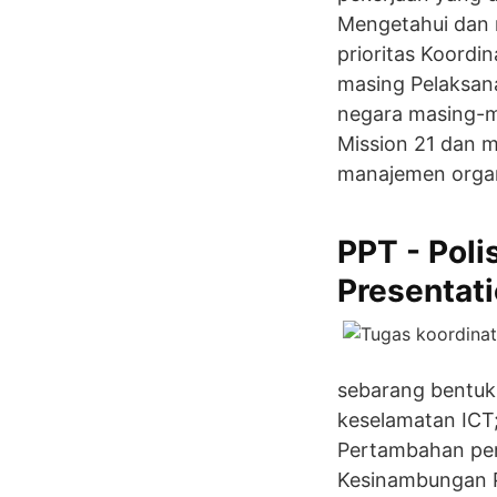
Mengetahui dan 
prioritas Koord
masing Pelaksana
negara masing-m
Mission 21 dan 
manajemen organi
PPT - Pol
Presentat
sebarang bentu
keselamatan ICT
Pertambahan pera
Kesinambungan P