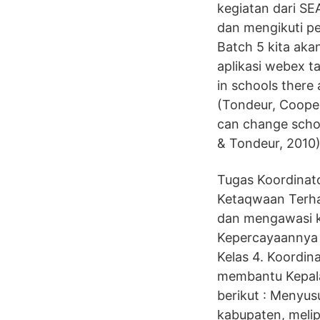
kegiatan dari SE
dan mengikuti p
Batch 5 kita ak
aplikasi webex t
in schools there 
(Tondeur, Cooper
can change school
& Tondeur, 2010)
Tugas Koordinat
Ketaqwaan Terha
dan mengawasi 
Kepercayaannya 
Kelas 4. Koordi
membantu Kepala
berikut : Menyus
kabupaten, melip