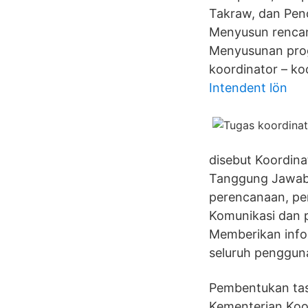
Takraw, dan Penc
Menyusun rencan
Menyusunan prog
koordinator – ko
Intendent lön
disebut Koordin
Tanggung Jawab
perencanaan, pe
Komunikasi dan p
Memberikan infor
seluruh penggun
Pembentukan task
Kementerian Koo