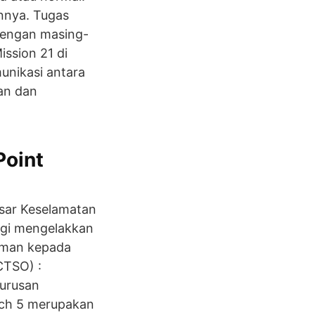
nnya. Tugas
dengan masing-
ission 21 di
unikasi antara
an dan
Point
sar Keselamatan
agi mengelakkan
aman kepada
CTSO) :
gurusan
tch 5 merupakan