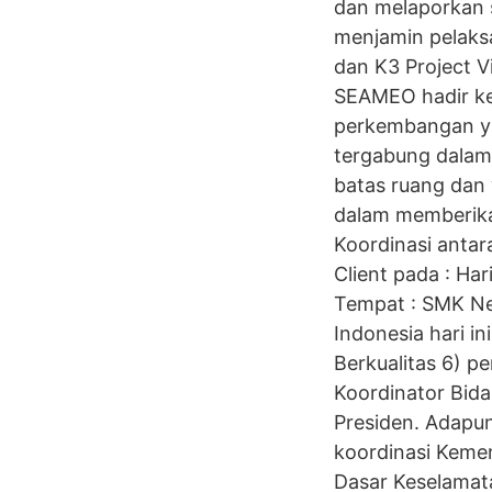
dan melaporkan s
menjamin pelaksa
dan K3 Project V
SEAMEO hadir ke
perkembangan ya
tergabung dalam
batas ruang da
dalam memberikan
Koordinasi anta
Client pada : Ha
Tempat : SMK Neg
Indonesia hari i
Berkualitas 6) p
Koordinator Bida
Presiden. Adapu
koordinasi Kemen
Dasar Keselamat