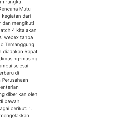
lam rangka
n Rencana Mutu
 kegiatan dari
r dan mengikuti
atch 4 kita akan
si webex tanpa
Kab Temanggung
n diadakan Rapat
 dimasing-masing
ampai selesai
erbaru di
an Perusahaan
enterian
ng diberikan oleh
di bawah
ai berikut: 1.
i mengelakkan