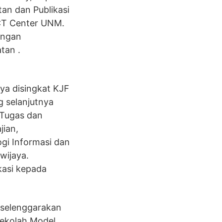
tan dan Publikasi
CT Center UNM.
engan
tan .
ya disingkat KJF
g selanjutnya
 Tugas dan
ian,
gi Informasi dan
wijaya.
kasi kepada
iselenggarakan
ekolah Model.