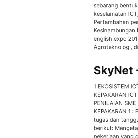
sebarang bentu
keselamatan ICT
Pertambahan pera
Kesinambungan Pe
english expo 201
Agroteknologi, d
SkyNet 
1 EKOSISTEM IC
KEPAKARAN ICT 
PENILAIAN SME 
KEPAKARAN 1 : P
tugas dan tanggu
berikut: Menget
pekerjaan yang 