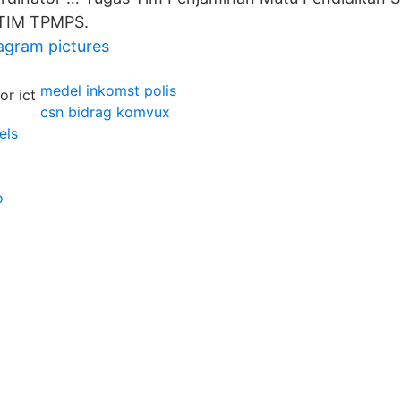
TIM TPMPS.
tagram pictures
medel inkomst polis
csn bidrag komvux
els
o