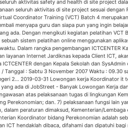
eluruh aktivitas safety and health di site project da
naan seluruh aktivitas di site project sesuai denga
irtual Coordinator Training (VCT) Batch 4 merupakan
mbali menyapa guru dan siapa pun yang ingin belaja
ng ada. Dengan mengikuti kegiatan pelatihan VCT B
 sebuah sistem pelatihan online menggunakan aplika
n waktu. Dalam rangka pengembangan ICTCENTER 
 layanan Internet Jardiknas kepada Client ICT, aka
ra ICTCENTER dengan Kepala Sekolah dan SysAdmin
ri / Tanggal : Sabtu 3 November 2007 Waktu : 09.30 s
eri 2… 2019-03-31 Lowongan kerja Koordinator it t
ni yang ada di JobStreet - Banyak Lowongan Kerja d
engawasan atas pelaksanaan tugas di lingkungan Kem
ng Perekonomian; dan. 7) pelaksanaan fungsi lain ya
n, dalam peraturan dimaksud, Kementerian/Lembaga 
terian Koordinator bidang Perekonomian adalah sebag
an ICT hendaklah dibaca, difahami dan dipatuhi bag