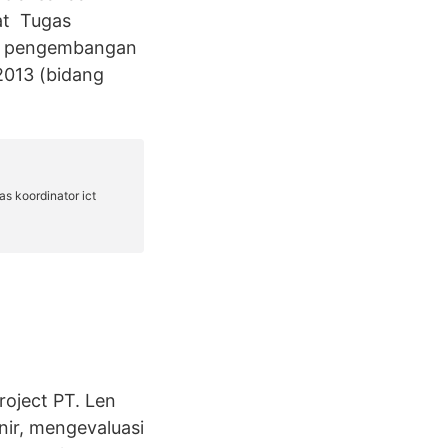
at Tugas
an pengembangan
2013 (bidang
roject PT. Len
nir, mengevaluasi