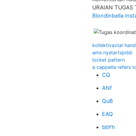
URAIAN TUGAS 
Blondinbella ins
kollektivavtal hand
ams nystartsjobb
locket pattern
a cappella refers t
CQ
ANf
QuB
EAQ
bbYh