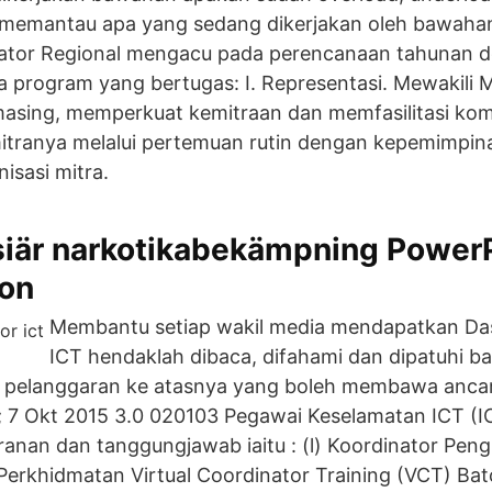
memantau apa yang sedang dikerjakan oleh bawaha
inator Regional mengacu pada perencanaan tahunan 
 program yang bertugas: I. Representasi. Mewakili M
asing, memperkuat kemitraan dan memfasilitasi kom
mitranya melalui pertemuan rutin dengan kepemimpin
sasi mitra.
isiär narkotikabekämpning Power
ion
Membantu setiap wakil media mendapatkan Da
ICT hendaklah dibaca, difahami dan dipatuhi b
k pelanggaran ke atasnya yang boleh membawa anc
; 7 Okt 2015 3.0 020103 Pegawai Keselamatan ICT (I
nan dan tanggungjawab iaitu : (l) Koordinator Pen
erkhidmatan Virtual Coordinator Training (VCT) Ba