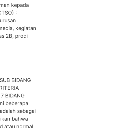
aman kepada
CTSO) :
gurusan
media, kegiatan
s 2B, prodi
 SUB BIDANG
RITERIA
 7 BIDANG
ni beberapa
adalah sebagai
tikan bahwa
d atau normal.