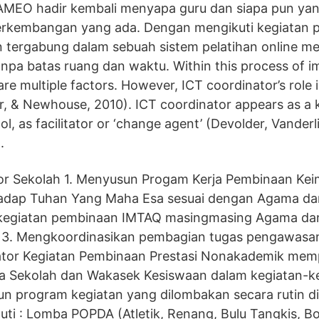
AMEO hadir kembali menyapa guru dan siapa pun yang
erkembangan yang ada. Dengan mengikuti kegiatan p
an tergabung dalam sebuah sistem pelatihan online 
anpa batas ruang dan waktu. Within this process of 
are multiple factors. However, ICT coordinator’s role is
, & Newhouse, 2010). ICT coordinator appears as a k
, as facilitator or ‘change agent’ (Devolder, Vanderl
.
or Sekolah 1. Menyusun Progam Kerja Pembinaan Ke
dap Tuhan Yang Maha Esa sesuai dengan Agama da
kegiatan pembinaan IMTAQ masingmasing Agama da
3. Mengkoordinasikan pembagian tugas pengawasan
nator Kegiatan Pembinaan Prestasi Nonakademik mem
 Sekolah dan Wakasek Kesiswaan dalam kegiatan-ke
un program kegiatan yang dilombakan secara rutin di
uti : Lomba POPDA (Atletik, Renang, Bulu Tangkis, Bo