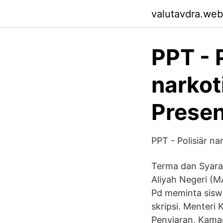
valutavdra.web
PPT - 
narko
Presen
PPT - Polisiär n
Terma dan Syara
Aliyah Negeri (
Pd meminta sisw
skripsi. Menteri
Penyiaran, Kama