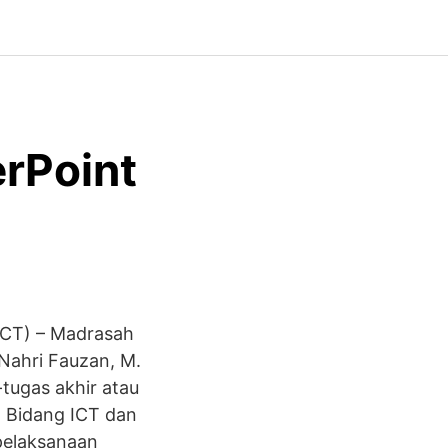
rPoint
ICT) – Madrasah
Nahri Fauzan, M.
tugas akhir atau
m Bidang ICT dan
pelaksanaan