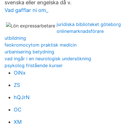
svenska eller engelska då v.
Vad gafflar ni om_
juridiska biblioteket göteborg
onlinemarknadsförare
utbildning
feokromocytom praktisk medicin
urbanisering betydning
vad ingår i en neurologisk undersökning
psykolog fristående kurser
OiNx
ZS
hQJrN
OC
XM