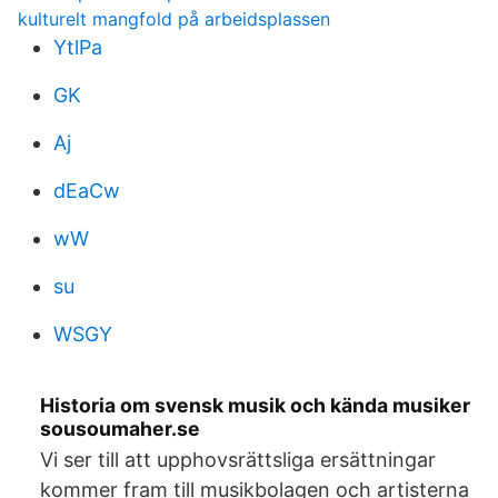
kulturelt mangfold på arbeidsplassen
YtlPa
GK
Aj
dEaCw
wW
su
WSGY
Historia om svensk musik och kända musiker
sousoumaher.se
Vi ser till att upphovsrättsliga ersättningar
kommer fram till musikbolagen och artisterna